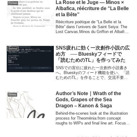
La Rose et le Juge — Minos ×
Fiction
Albafica, réécriture de “La Belle
et la Bête”
Réécriture poétique de “La Belle et la
Bête” dans l’univers de Saint Seiya: The
Lost Canvas.Minos du Griffon et Albafica
des Poissons, un amour né de la défaite
et de la douleur.Version française
supervisée par l’autrice.
SNS疲れに効く一次創作小説の広
Behind
め方 ── Blueskyフィードで
「読むためのTL」を作ってみた
SNSでの宣伝に疲れた一次創作小説書き
へ。Blueskyのフィード機能を使い、「読
むためのTL」を作ることで、交流不要・
フォロワー0でも作品を届ける方法を紹介
します。Kindleや有料作品にも対応。
Author’s Note｜Wrath of the
Notes
Gods, Grapes of the Sea
Dragon – Kanon & Saga
Behind-the-scenes look at the illustration
process for Theomēnia:from concept
roughs to WIPs and final line art. Focus
on Kanon and Saga’s dynamic and
emotional tension.