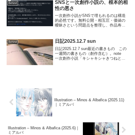
SNSと一次創作小説の、根本的相
Behind
性の悪さ
一次創作小説がSNSで埋もれるのは構造
的必然です。無料公開・相互圧・価値の
曖昧さという問題点を整理し、作品寿命
と著作権を守るための方法として有料
化・Kindle Unlimitedを検討します。
日記2025.12.7 sun
Behind
日記2025.12.7 sun最近の書きもの この
一週間の書きもの（創作含む）。note
一次創作小説「キシャキシャきつねとマ
ルセル様」第1話更新AO3 カノサガ「セ
オミニア」の英訳改訂版 更新Pixiv イ
ラスト「アルバフィカ」更新小説...
Illustration – Minos & Albafica (2025.11)
｜ミアルバ
Illustration – Minos & Albafica (2025.6)｜
ミアルバ