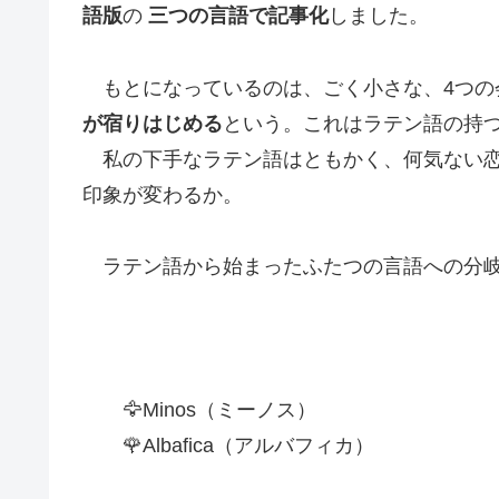
語版
の
三つの言語で記事化
しました。
もとになっているのは、ごく小さな、4つの
が宿りはじめる
という。これはラテン語の持
私の下手なラテン語はともかく、何気ない恋
印象が変わるか。
ラテン語から始まったふたつの言語への分岐
🦅Minos（ミーノス）
🌹Albafica（アルバフィカ）