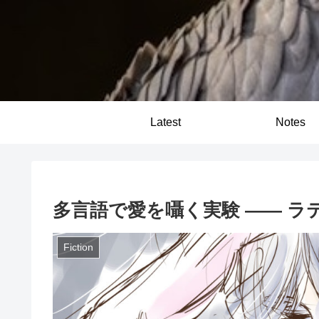
Latest
Notes
多言語で愛を囁く実験 —— 
Fiction