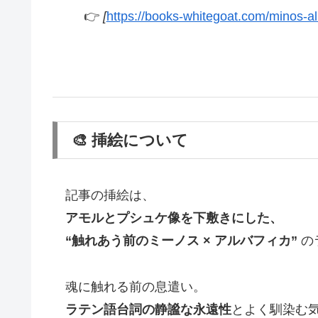
👉
[
https://books-whitegoat.com/minos-alb
🎨 挿絵について
記事の挿絵は、
アモルとプシュケ像を下敷きにした、
“触れあう前のミーノス × アルバフィカ”
の
魂に触れる前の息遣い。
ラテン語台詞の静謐な永遠性
とよく馴染む