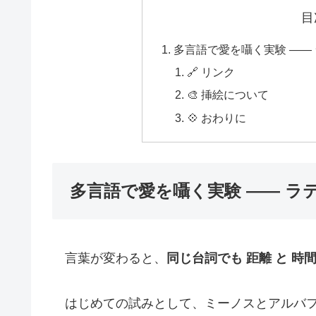
目
多言語で愛を囁く実験 ——
🔗 リンク
🎨 挿絵について
💠 おわりに
多言語で愛を囁く実験 —— ラ
言葉が変わると、
同じ台詞でも 距離 と 時
はじめての試みとして、ミーノスとアルバフ