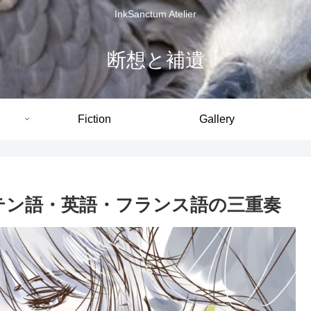
InkSanctum Atelier
断想と補遺
Fiction
Gallery
ラテン語・英語・フランス語の三重奏