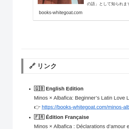
の語」として知られま
も初級文法の半分程度..
books-whitegoat.com
🔗 リンク
🇬🇧 English Edition
Minos × Albafica: Beginner’s Latin Love 
👉
https://books-whitegoat.com/minos-alba
🇫🇷 Édition Française
Minos × Albafica : Déclarations d’amour e