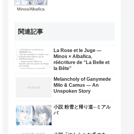
Minos/Albafica
関連記事
La Rose et le Juge —
Minos × Albafica,
réécriture de “La Belle et
la Bête”
Melancholy of Ganymede
Milo & Camus — An
Unspoken Story
小説 粉雪と帰り道─ミアル
バ