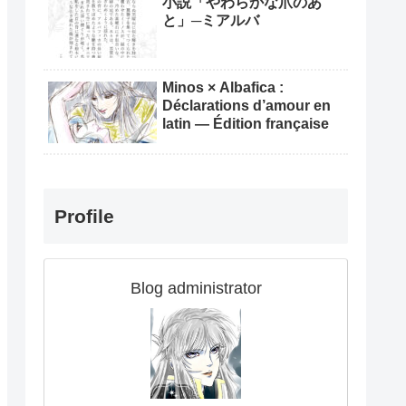
小説「やわらかな爪のあ
と」─ミアルバ
Minos × Albafica :
Déclarations d’amour en
latin — Édition française
Profile
Blog administrator