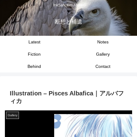
InkSanctum Atelier
断想と補遺
Latest
Notes
Fiction
Gallery
Behind
Contact
Illustration – Pisces Albafica｜アルバフ
ィカ
Gallery