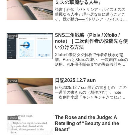
ミスの華麗なる人生』
読書｜評伝『パトリシア・ハイスミスの
華麗なる人生』理不尽な目に遭うことこ
そ、我が動力──パトリシア・ハイスミ
ス パトリシア・ハイスミス、という小
説家をご存じだろうか。 私もよく知ら
ない。 知っているのは、2015年の映画
SNS三角戦略（Pixiv / Xfolio /
Behind
『キャロル』（トッド...
note）｜二次創作者の投稿先を使
い分ける方法
Xfolioの来訪タグ解析で作者名検索が急
増。PixivとXfolioの違い、一次創作noteの
活用、PDF冊子販売までの導線設計を、
実例でわかりやすく紹介します。
日記2025.12.7 sun
Behind
日記2025.12.7 sun最近の書きもの この
一週間の書きもの（創作含む）。note
一次創作小説「キシャキシャきつねとマ
ルセル様」第1話更新AO3 カノサガ「セ
オミニア」の英訳改訂版 更新Pixiv イ
ラスト「アルバフィカ」更新小説...
The Rose and the Judge: A
Fiction
Retelling of “Beauty and the
Beast”