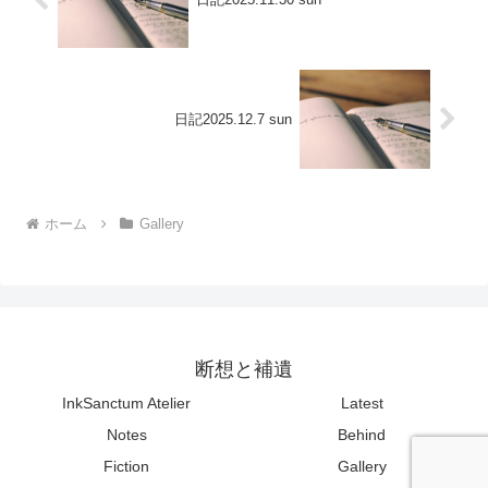
日記2025.12.7 sun
ホーム
Gallery
断想と補遺
InkSanctum Atelier
Latest
Notes
Behind
Fiction
Gallery