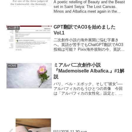
A poetic retelling of Beauty and the Beast
set in Saint Seiya: The Lost Canvas.
Minos and Albafica meet again in the
Underworld, where art and love redeem
even death.
GPT翻訳でAO3を始めました
AO3運営
Vol.1
二次創作小説の海外展開に悩む字書き
へ。英語が苦手でもChatGPT翻訳でAO3
投稿は可能？ Pixiv海外規制の今、英訳・
仏訳の実例と、読み手が減った日本環境
の理由をまとめました。
ミアルバ二次創作小説
HOME
『Mademoiselle Albafica.』#1解
説
パリ、ベル・エポック、そして“彼女”──
アルバフィカのもうひとつの肖像 今回
は「アルバフィカの女性化」設定と、
「舞台を20世紀初頭のパリへ置き換え」
して書いた異色作品**『Mademoiselle
Albafica.』**のご紹介です。 L...
日記2025.11.30 sun