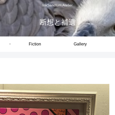
InkSanctum Atelier
断想と補遺
Fiction
Gallery