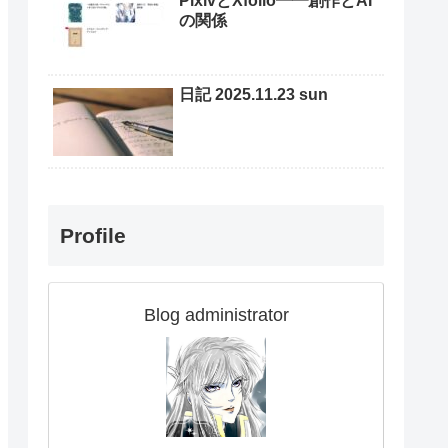
PixivとXfolio━━創作とAI
の関係
日記 2025.11.23 sun
Profile
Blog administrator