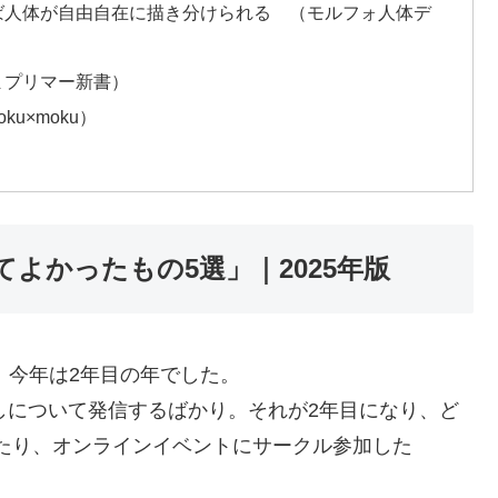
ば人体が自由自在に描き分けられる （モルフォ人体デ
まプリマー新書）
u×moku）
よかったもの5選」｜2025年版
、今年は2年目の年でした。
推しについて発信するばかり。それが2年目になり、ど
たり、オンラインイベントにサークル参加した