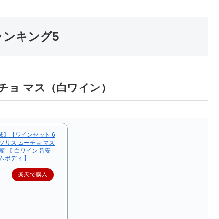
ランキング5
ーチョ マス（白ワイン）
域】【ワインセット 6
ソリス ムーチョ マス
 瓶 【 白ワイン 旨安
ムボディ 】
楽天で購入