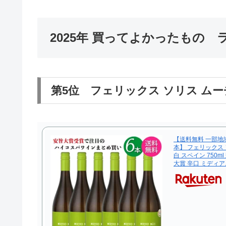
2025年 買ってよかったもの 
第5位 フェリックス ソリス ム
【送料無料 一部地
本】 フェリックス 
白 スペイン 750ml
大賞 辛口 ミディア