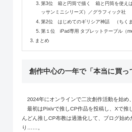
第3位 箱と円筒で描く 箱と円筒を使え
ッサンミニシリーズ）／グラフィック社
第2位 はじめてのギリシア神話 （ちく
第１位 iPad専用 タブレットテーブル（mok
まとめ
創作中心の一年で「本当に買って
2024年にオンラインで二次創作活動を始め
最初はPixivで推しCP作品を投稿し、Xで
んどん推しCP布教は過激化して、ブログ始め
り……。