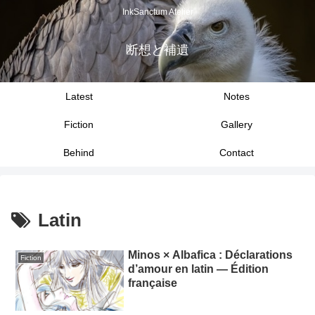
InkSanctum Atelier
断想と補遺
Latest
Notes
Fiction
Gallery
Behind
Contact
Latin
Minos × Albafica : Déclarations
Fiction
d’amour en latin — Édition
française