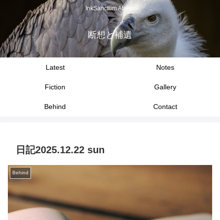
InkSanctum Atelier
断想と補遺
Latest
Notes
Fiction
Gallery
Behind
Contact
日記2025.12.22 sun
Behind