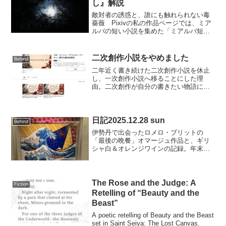
し』解説
敵対者の誘惑と、誰にも触れられない毒
薔薇 Pixivの私の作品ページでは、ミア
ルバの短い小説を集めた「ミアルバ短編
集」というシリーズをまとめていま
す。 今回は、その第1作『君や来し』を
紹介します。◆ 概要：ミアルバ短編集の
二次創作小説をやめました
Behind
導入にふさわしい“...
二年近く書き続けた二次創作小説を休止
し、一次創作小説へ移ることにした理
由。二次創作が自分の書きたい物語に近
づきすぎたこと、公開中のオリジナル小
説について書きました。
日記2025.12.28 sun
Behind
伊勢丹で出会ったロメロ・ブリットの
「最後の晩餐」オマージュ作品と、ギリ
シャ白＆オレンジワインの記録。年末の
疲れを色彩と香りでほどく、小さな回復
の日記です。
The Rose and the Judge: A
Fiction
Retelling of “Beauty and the
Beast”
A poetic retelling of Beauty and the Beast
set in Saint Seiya: The Lost Canvas.