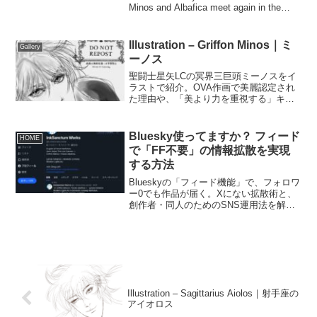
Minos and Albafica meet again in the
Underworld, where art and love redeem
even death.
Illustration – Griffon Minos｜ミ
Gallery
ーノス
聖闘士星矢LCの冥界三巨頭ミーノスをイ
ラストで紹介。OVA作画で美麗認定され
た理由や、「美より力を重視する」キャ
ラクター性、ミーノス×アルバフィカ（ミ
アルバ）の魅力を解説します。
Bluesky使ってますか？ フィード
HOME
で「FF不要」の情報拡散を実現
する方法
Blueskyの「フィード機能」で、フォロワ
ー0でも作品が届く。Xにない拡散術と、
創作者・同人のためのSNS運用法を解
説。Buffer連携で24時間表示も可能。
Illustration – Sagittarius Aiolos｜射手座の
アイオロス