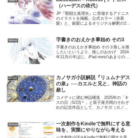
Gallery
（ハーデスの依代）
JP『聖闘士真理矢』に登場するアドニス
のイラストを掲載。公式カラー（赤茶
髪）と、銀髪によるオリジナル解釈の2種
を比較しながら紹介します。
ENIllustration of Adonis from Saint Seiya:
Shoriya. Featuring both the official color
字書きのおえかき事始め その3
Behind
scheme and an original silver-haired
字書きのおえかき事始め その３推しを推
interpretation.
したいというより、推しのおかげ 2024
年11月の半ばに、iPad miniのあまりの眩
しさにクリスタによるお絵かき練習を断
念した私は、その後もしばらく、「クリ
スタを開きたくない」という鬱屈した気
持ちに...
カノサガ小説解説『リュムナデス
HOME
の泉』──カエルと兄と、神話の
赦し
コメディに潜む神話構造 2025年の「キ
スの日（5/23)＊」と双子座月間のそれぞ
れの記念作品として、カノサガ（カノン×
サガ）をうっすら匂わせたラブコメディ
小説『リュムナデスの泉』を書きまし
た。 よくある「カエルの王子様」ネタ
一次創作をKindleで無料にする意
Behind
のコメディが、...
味を、実際にやりながら考える
一次創作小説をKindleで無料公開する意