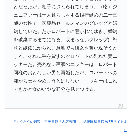
とだったが、相手にさとられてしまう。（略）ジ
ェニファーは一人暮らしをする銀行勤めの二十三
歳の女性で、医薬品セールスマンのグレッグと婚
約していた。だがロバートに惹かれてゆき、婚約
を破棄するまでになる。収まらないグレッグは怒
りと嫉妬にかられ、意地でも彼女を奪い返そうと
する。それに手を貸すのがロバートの別れた妻ニ
ッキーだ。売れない画家のニッキーは、ロバート
同様のおとなしい男と再婚したが、ロバートへの
嫌がらせをやめようとはしない。ニッキーはこれ
でもかと女のいやな部分を見せつける。
『ふくろうの叫客』電子書籍「内容説明」 紀伊国屋書店 WEBサイトよ
り