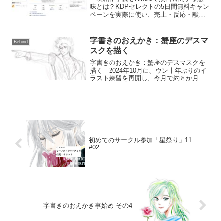
味とは？KDPセレクトの5日間無料キャン
ペーンを実際に使い、売上・反応・献本
という考え方について率直にまとめまし
た。
字書きのおえかき：蟹座のデスマ
Behind
スクを描く
字書きのおえかき：蟹座のデスマスクを
描く 2024年10月に、ウン十年ぶりのイ
ラスト練習を再開し、今月で約８か月経
過しました。 途中2か月くらい休むな
ど、あまり真面目な練習者ではないで
す。しかし、その分、ゆるふわなおえか
き練習風景をお届けで...
初めてのサークル参加「星祭り」11
#02
字書きのおえかき事始め その4