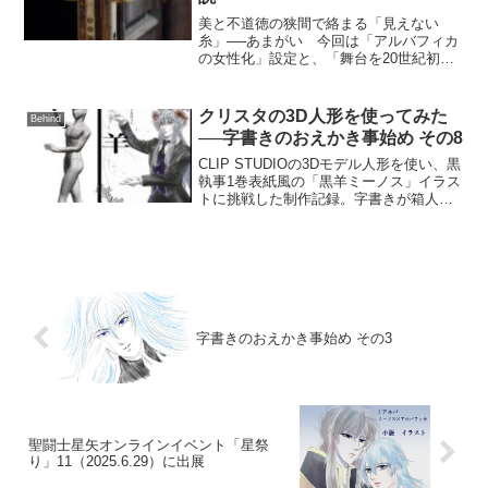
美と不道徳の狭間で絡まる「見えない
糸」──あまがい 今回は「アルバフィカ
の女性化」設定と、「舞台を20世紀初頭
のパリへ置き換え」して書いた異色作品
**『Mademoiselle Albafica.』**のご紹介
です。作品概要は「#1」の解説...
クリスタの3D人形を使ってみた
Behind
──字書きのおえかき事始め その8
CLIP STUDIOの3Dモデル人形を使い、黒
執事1巻表紙風の「黒羊ミーノス」イラス
トに挑戦した制作記録。字書きが箱人
間、下描き、手の自撮り、装飾素材、線
画の失敗を経て推し絵を完成させるま
で。
字書きのおえかき事始め その3
聖闘士星矢オンラインイベント「星祭
り」11（2025.6.29）に出展