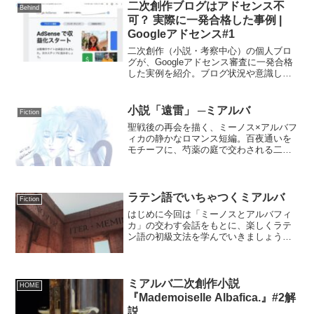
二次創作ブログはアドセンス不
Behind
可？ 実際に一発合格した事例 |
Googleアドセンス#1
二次創作（小説・考察中心）の個人ブロ
グが、Googleアドセンス審査に一発合格
した実例を紹介。ブログ状況や意識して
避けた点など、体験ベースでまとめまし
た。
小説「遠雷」 ─ミアルバ
Fiction
聖戦後の再会を描く、ミーノス×アルバフ
ィカの静かなロマンス短編。百夜通いを
モチーフに、芍薬の庭で交わされる二人
の想いと“遠雷”の余韻を綴る二次創作で
す。
ラテン語でいちゃつくミアルバ
Fiction
はじめに今回は「ミーノスとアルバフィ
カ」の交わす会話をもとに、楽しくラテ
ン語の初級文法を学んでいきましょう！
ラテン語は「540年間使われ続けた大歴史
の語」として知られますが、文法は簡単
とは言い難い言語でもあります。私自身
も初級文法の半分程度...
ミアルバ二次創作小説
HOME
『Mademoiselle Albafica.』#2解
説