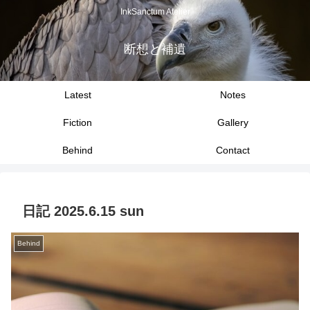
InkSanctum Atelier
断想と補遺
Latest
Notes
Fiction
Gallery
Behind
Contact
日記 2025.6.15 sun
Behind