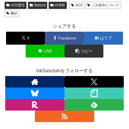
AO3運営
Behind
HOME
AO3
二次創作について
翻訳
シェアする
X
Facebook
はてブ
LINE
コピー
InkSanctumをフォローする