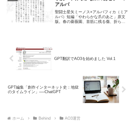
でもらうと、し...
アルバ
聖闘士星矢ミーノス×アルバフィカ（ミア
ルバ）短編「やわらかな爪のあと」原文
版。春の薔薇園、首筋に残る傷、折られ
た薔薇の象徴が静かに重なる耽美なモノ
ローグ作品。AO3の英訳・仏訳から訪れ
た読者向けに、日本語オリジナルテキス
トを全文掲載。
GPT翻訳でAO3を始めました Vol.1
GPT編集「創作インターネット史：地獄
のタイムライン」──ChatGPT
ホーム
Behind
AO3運営