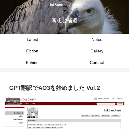
InkSanctum Atelier
断想と補遺
Latest
Notes
Fiction
Gallery
Behind
Contact
GPT翻訳でAO3を始めました Vol.2
AO3運営