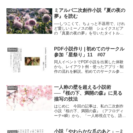
アルバ）の魅力を解説します。
ミアルバ二次創作小説『夏の夜の
HOME
夢』を読む
──しつこくて、ちょっと不器用で、けれ
ど愛しいミーノスの朝 シェイクスピア
の『真夏の夜の夢』を引いたタイトルに
もかかわらず、引用性はほぼありませ
ん。 大事な人がとられてしまう、そん
な悪夢を見たあとのそれぞれの行動。
PDF小説作り | 初めてのサークル
Behind
ミーノス編。 ◆ 概...
参加「星祭り」11 #07
同人イベントでPDF小説を出展した体験
から、レイアウト例・使ったアプリ・制
作の流れを解説。初めてのサークル参加
で迷った点を、実例つきでまとめまし
た。PDF小説は“必須ではない選択肢”とし
て参考にできます。
一人称の壁を超える小説術
Behind
──『桜の下、満開の森』に見る
描写の技法
はじめに 今回の記事は、私の二次創作
小説『桜の下、満開の森』（アフロディ
ーテ×瞬）から、「一人称視点でも、語り
手以外の心理を読み手に伝える」書き方
について、ChatGPTに記事にしてもらい
ました。 私の一人称小説をGPTに読ん
小説「やわらかな爪のあと」─ミ
Fiction